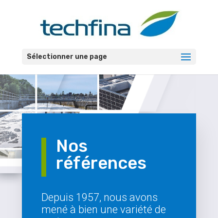
Sélectionner une page
Nos
références
Depuis 1957, nous avons
mené à bien une variété de